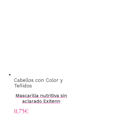
Cabellos con Color y
Teñidos
Mascarilla nutritiva sin
aclarado Exitenn
11,75
€