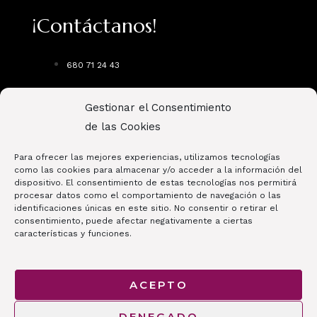
¡Contáctanos!
680 71 24 43
auratiendabelleza@gmail.com
Gestionar el Consentimiento
de las Cookies
Av. de Europa, 12, 28224 Pozuelo de Alarcón,
Madrid
Para ofrecer las mejores experiencias, utilizamos tecnologías
como las cookies para almacenar y/o acceder a la información del
dispositivo. El consentimiento de estas tecnologías nos permitirá
procesar datos como el comportamiento de navegación o las
identificaciones únicas en este sitio. No consentir o retirar el
consentimiento, puede afectar negativamente a ciertas
características y funciones.
Copyright © 2026 AURA | Productos de Peluquería y Belleza
ACEPTO
DENEGADO