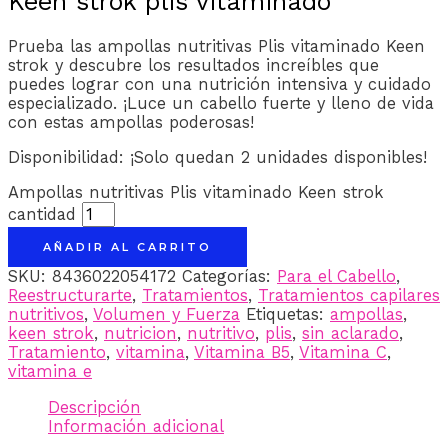
Keen strok plis vitaminado
Prueba las ampollas nutritivas Plis vitaminado Keen
strok y descubre los resultados increíbles que
puedes lograr con una nutrición intensiva y cuidado
especializado. ¡Luce un cabello fuerte y lleno de vida
con estas ampollas poderosas!
Disponibilidad:
¡Solo quedan 2 unidades disponibles!
Ampollas nutritivas Plis vitaminado Keen strok
cantidad
AÑADIR AL CARRITO
SKU:
8436022054172
Categorías:
Para el Cabello
,
Reestructurarte
,
Tratamientos
,
Tratamientos capilares
nutritivos
,
Volumen y Fuerza
Etiquetas:
ampollas
,
keen strok
,
nutricion
,
nutritivo
,
plis
,
sin aclarado
,
Tratamiento
,
vitamina
,
Vitamina B5
,
Vitamina C
,
vitamina e
Descripción
Información adicional