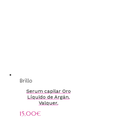
Brillo
Serum capilar Oro
Líquido de Argán.
Valquer.
15,00
€