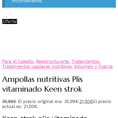
inconveniente.
¡Oferta!
Para el Cabello
,
Reestructurarte
,
Tratamientos
,
Tratamientos capilares nutritivos
,
Volumen y Fuerza
Ampollas nutritivas Plis
vitaminado Keen strok
35,99
€
El precio original era: 35,99€.
21,50
€
El precio
actual es: 21,50€.