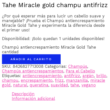
Tahe Miracle gold champu antifrizz
¿Por qué esperar más para lucir un cabello suave y
manejable? ¡Prueba el Champú antiencrespamiento
Miracle Gold Tahe y experimenta la diferencia desde
el primer uso!
Disponibilidad:
¡Solo quedan 1 unidades disponibles!
Champú antiencrespamiento Miracle Gold Tahe
cantidad
AÑADIR AL CARRITO
SKU:
8426827713008
Categorías:
Champús
,
Champús antiencrespamientos
,
Para el Cabello
Etiquetas:
antiencrespamiento
,
antifrizz
,
argán
,
brillo
,
champu
,
encrespamiento
,
frizz
,
manzanilla
,
miracle
gold
,
natural
,
queratina
,
suavidad
,
tahe
,
vegano
Descripción
Información adicional