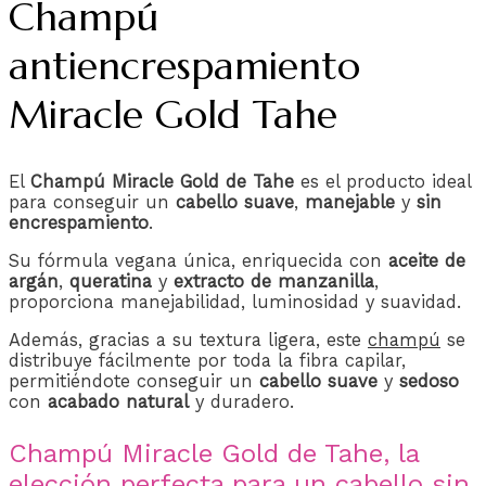
Champú
antiencrespamiento
Miracle Gold Tahe
El
Champú Miracle Gold de Tahe
es el producto ideal
para conseguir un
cabello suave
,
manejable
y
sin
encrespamiento
.
Su fórmula vegana única, enriquecida con
aceite de
argán
,
queratina
y
extracto de manzanilla
,
proporciona manejabilidad, luminosidad y suavidad.
Además, gracias a su textura ligera, este
champú
se
distribuye fácilmente por toda la fibra capilar,
permitiéndote conseguir un
cabello suave
y
sedoso
con
acabado natural
y duradero.
Champú Miracle Gold de Tahe, la
elección perfecta para un cabello sin