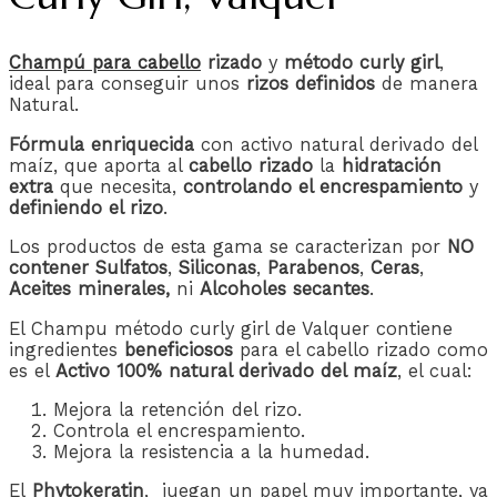
Champú para cabello
rizado
y
método curly girl
,
ideal para conseguir unos
rizos definidos
de manera
Natural.
Fórmula enriquecida
con activo natural derivado del
maíz, que aporta al
cabello rizado
la
hidratación
extra
que necesita,
controlando el encrespamiento
y
definiendo el rizo
.
Los productos de esta gama se caracterizan por
NO
contener Sulfatos
,
Siliconas
,
Parabenos
,
Ceras
,
Aceites minerales,
ni
Alcoholes secantes
.
El Champu método curly girl de Valquer contiene
ingredientes
beneficiosos
para el cabello rizado como
es el
Activo 100% natural derivado del maíz
, el cual:
Mejora la retención del rizo.
Controla el encrespamiento.
Mejora la resistencia a la humedad.
El
Phytokeratin
, juegan un papel muy importante, ya