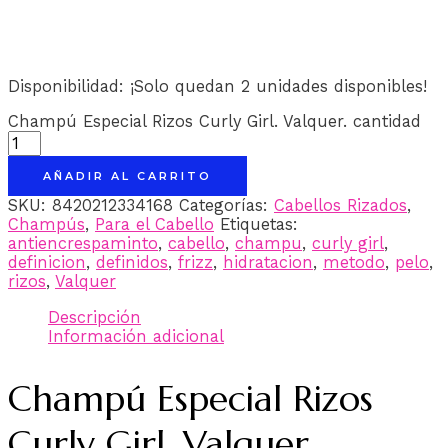
Disponibilidad:
¡Solo quedan 2 unidades disponibles!
Champú Especial Rizos Curly Girl. Valquer. cantidad
AÑADIR AL CARRITO
SKU:
8420212334168
Categorías:
Cabellos Rizados
,
Champús
,
Para el Cabello
Etiquetas:
antiencrespaminto
,
cabello
,
champu
,
curly girl
,
definicion
,
definidos
,
frizz
,
hidratacion
,
metodo
,
pelo
,
rizos
,
Valquer
Descripción
Información adicional
Champú Especial Rizos
Curly Girl, Valquer