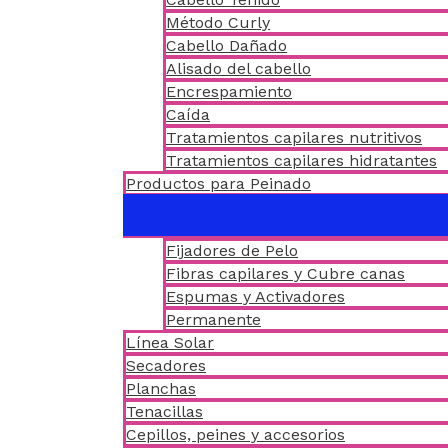
Método Curly
Cabello Dañado
Alisado del cabello
Encrespamiento
Caída
Tratamientos capilares nutritivos
Tratamientos capilares hidratantes
Productos para Peinado
Fijadores de Pelo
Fibras capilares y Cubre canas
Espumas y Activadores
Permanente
Línea Solar
Secadores
Planchas
Tenacillas
Cepillos, peines y accesorios