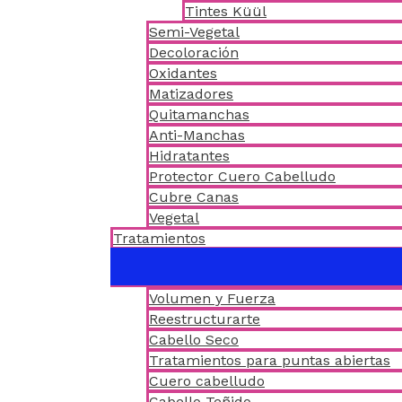
Tintes Küül
Semi-Vegetal
Decoloración
Oxidantes
Matizadores
Quitamanchas
Anti-Manchas
Hidratantes
Protector Cuero Cabelludo
Cubre Canas
Vegetal
Tratamientos
Volumen y Fuerza
Reestructurarte
Cabello Seco
Tratamientos para puntas abiertas
Cuero cabelludo
Cabello Teñido