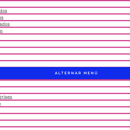
idos
os
ñados
do
ALTERNAR MENÚ
grises
o