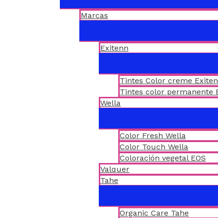
Marcas
Exitenn
Tintes Color creme Exite
Tintes color permanente 
Wella
Color Fresh Wella
Color Touch Wella
Coloración vegetal EOS
Valquer
Tahe
Organic Care Tahe