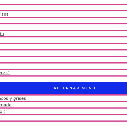
ises
do
erza)
ALTERNAR MENÚ
cos y grises
amado
o )