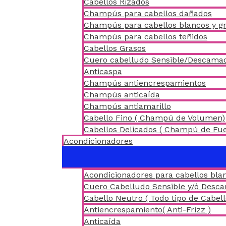
Cabellos Rizados
Champús para cabellos dañados
Champús para cabellos blancos y gr
Champús para cabellos teñidos
Cabellos Grasos
Cuero cabelludo Sensible/Descama
Anticaspa
Champús antiencrespamientos
Champús anticaída
Champús antiamarillo
Cabello Fino ( Champú de Volumen)
Cabellos Delicados ( Champú de Fu
Acondicionadores
Acondicionadores para cabellos blan
Cuero Cabelludo Sensible y/ó Desc
Cabello Neutro ( Todo tipo de Cabell
Antiencrespamiento( Anti-Frizz )
Anticaída