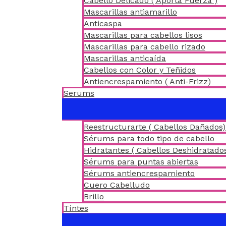
Cabello Delicado ( Aporta Fuerza )
Mascarillas antiamarillo
Anticaspa
Mascarillas para cabellos lisos
Mascarillas para cabello rizado
Mascarillas anticaída
Cabellos con Color y Teñidos
Antiencrespamiento ( Anti-Frizz)
Serums
Reestructurarte ( Cabellos Dañados)
Sérums para todo tipo de cabello
Hidratantes ( Cabellos Deshidratado
Sérums para puntas abiertas
Sérums antiencrespamiento
Cuero Cabelludo
Brillo
Tíntes