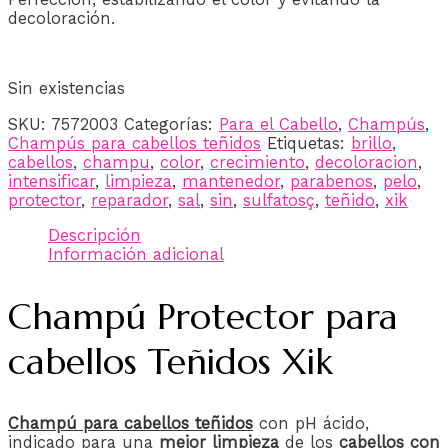
decoloración.
Sin existencias
SKU:
7572003
Categorías:
Para el Cabello
,
Champús
,
Champús para cabellos teñidos
Etiquetas:
brillo
,
cabellos
,
champu
,
color
,
crecimiento
,
decoloracion
,
intensificar
,
limpieza
,
mantenedor
,
parabenos
,
pelo
,
protector
,
reparador
,
sal
,
sin
,
sulfatosç
,
teñido
,
xik
Descripción
Información adicional
Champú Protector para
cabellos Teñidos Xik
Champú
para cabellos teñidos
con pH ácido,
indicado para una
mejor limpieza
de los
cabellos con