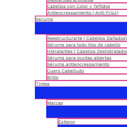
Cabellos con Color y Teñidos
Antiencrespamiento ( Anti-Frizz)
Serums
Reestructurarte ( Cabellos Dañados)
Sérums para todo tipo de cabello
Hidratantes ( Cabellos Deshidratado
Sérums para puntas abiertas
Sérums antiencrespamiento
Cuero Cabelludo
Brillo
Tíntes
Marcas
Exitenn