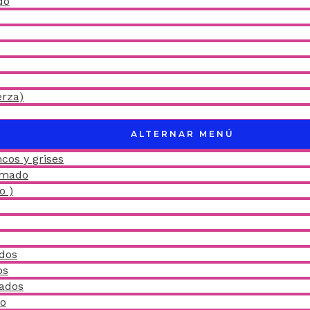
do
erza)
ALTERNAR MENÚ
cos y grises
amado
o )
idos
os
ñados
do