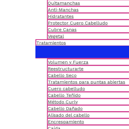
Quitamanchas
Anti-Manchas
Hidratantes
Protector Cuero Cabelludo
Cubre Canas
Vegetal
Tratamientos
Volumen y Fuerza
Reestructurarte
Cabello Seco
Tratamientos para puntas abiertas
Cuero cabelludo
Cabello Teñido
Método Curly
Cabello Dañado
Alisado del cabello
Encrespamiento
Caída