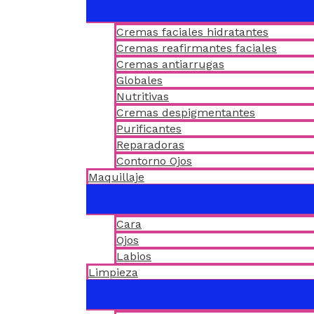
Cremas faciales hidratantes
Cremas reafirmantes faciales
Cremas antiarrugas
Globales
Nutritivas
Cremas despigmentantes
Purificantes
Reparadoras
Contorno Ojos
Maquillaje
Cara
Ojos
Labios
Limpieza