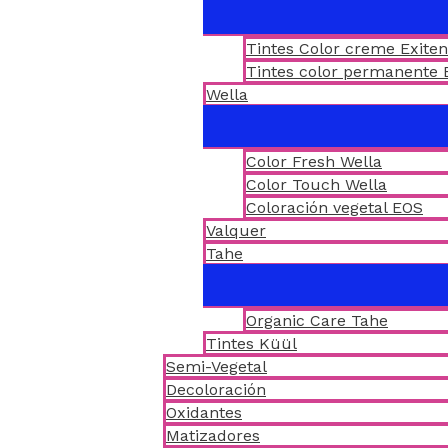
Tintes Color creme Exite
Tintes color permanente 
Wella
Color Fresh Wella
Color Touch Wella
Coloración vegetal EOS
Valquer
Tahe
Organic Care Tahe
Tintes Küül
Semi-Vegetal
Decoloración
Oxidantes
Matizadores