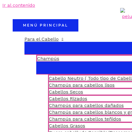
Ir al contenido
MENÚ PRINCIPAL
Para el Cabello
Champús
Cabello Neutro ( Todo tipo de Cabell
Champús para cabellos lisos
Cabellos Secos
Cabellos Rizados
Champús para cabellos dañados
Champús para cabellos blancos y gr
Champús para cabellos teñidos
Cabellos Grasos