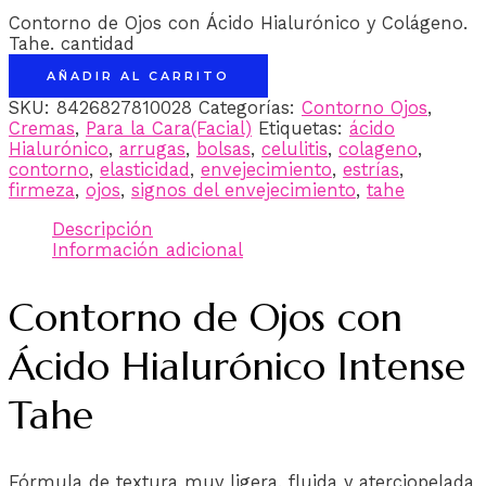
Contorno de Ojos con Ácido Hialurónico y Colágeno.
Tahe. cantidad
AÑADIR AL CARRITO
SKU:
8426827810028
Categorías:
Contorno Ojos
,
Cremas
,
Para la Cara(Facial)
Etiquetas:
ácido
Hialurónico
,
arrugas
,
bolsas
,
celulitis
,
colageno
,
contorno
,
elasticidad
,
envejecimiento
,
estrías
,
firmeza
,
ojos
,
signos del envejecimiento
,
tahe
Descripción
Información adicional
Contorno de Ojos con
Ácido Hialurónico Intense
Tahe
Fórmula de textura muy ligera, fluida y aterciopelada