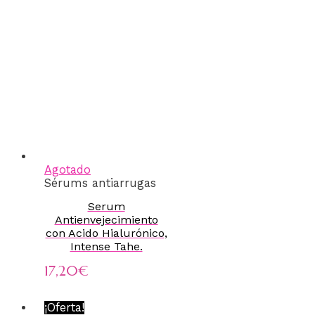
Agotado
Sérums antiarrugas
Serum
Antienvejecimiento
con Acido Hialurónico,
Intense Tahe.
17,20
€
¡Oferta!