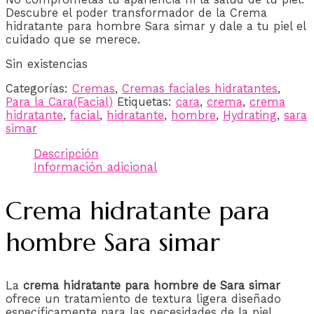
Descubre el poder transformador de la Crema
hidratante para hombre Sara simar y dale a tu piel el
cuidado que se merece.
Sin existencias
Categorías:
Cremas
,
Cremas faciales hidratantes
,
Para la Cara(Facial)
Etiquetas:
cara
,
crema
,
crema
hidratante
,
facial
,
hidratante
,
hombre
,
Hydrating
,
sara
simar
Descripción
Información adicional
Crema hidratante para
hombre Sara simar
La
crema hidratante para hombre de Sara simar
ofrece un tratamiento de textura ligera diseñado
específicamente para las necesidades de la piel