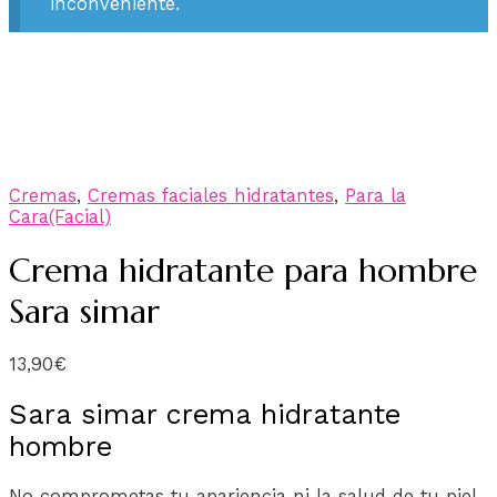
inconveniente.
Cremas
,
Cremas faciales hidratantes
,
Para la
Cara(Facial)
Crema hidratante para hombre
Sara simar
13,90
€
Sara simar crema hidratante
hombre
No comprometas tu apariencia ni la salud de tu piel.