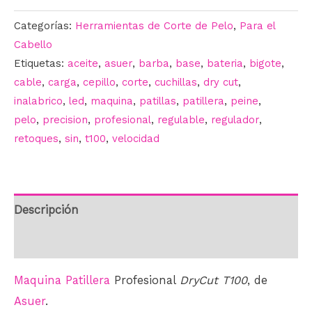
Categorías:
Herramientas de Corte de Pelo
,
Para el
Cabello
Etiquetas:
aceite
,
asuer
,
barba
,
base
,
bateria
,
bigote
,
cable
,
carga
,
cepillo
,
corte
,
cuchillas
,
dry cut
,
inalabrico
,
led
,
maquina
,
patillas
,
patillera
,
peine
,
pelo
,
precision
,
profesional
,
regulable
,
regulador
,
retoques
,
sin
,
t100
,
velocidad
Descripción
Información adicional
Maquina Patillera
Profesional
DryCut T100
, de
Asuer
.