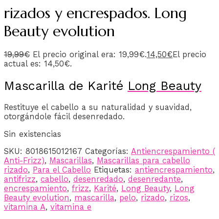
rizados y encrespados. Long
Beauty evolution
19,99
€
El precio original era: 19,99€.
14,50
€
El precio
actual es: 14,50€.
Mascarilla de Karité
Long Beauty
Restituye el cabello a su naturalidad y suavidad,
otorgándole fácil desenredado.
Sin existencias
SKU:
8018615012167
Categorías:
Antiencrespamiento (
Anti-Frizz)
,
Mascarillas
,
Mascarillas para cabello
rizado
,
Para el Cabello
Etiquetas:
antiencrespamiento
,
antifrizz
,
cabello
,
desenredado
,
desenredante
,
encrespamiento
,
frizz
,
Karité
,
Long Beauty
,
Long
Beauty evolution
,
mascarilla
,
pelo
,
rizado
,
rizos
,
vitamina A
,
vitamina e