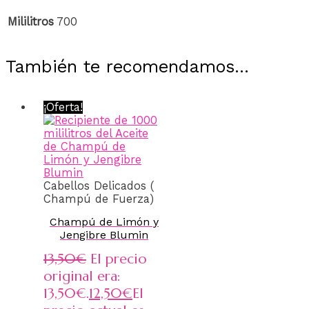
Mililitros
700
También te recomendamos…
¡Oferta!
Cabellos Delicados (
Champú de Fuerza)
Champú de Limón y
Jengibre Blumin
13,50
€
El precio
original era:
13,50€.
12,50
€
El