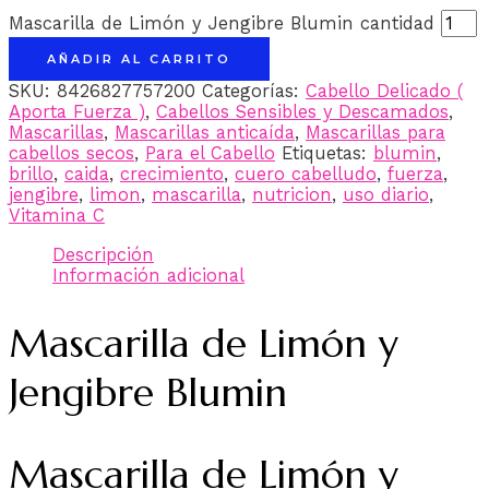
Mascarilla de Limón y Jengibre Blumin cantidad
AÑADIR AL CARRITO
SKU:
8426827757200
Categorías:
Cabello Delicado (
Aporta Fuerza )
,
Cabellos Sensibles y Descamados
,
Mascarillas
,
Mascarillas anticaída
,
Mascarillas para
cabellos secos
,
Para el Cabello
Etiquetas:
blumin
,
brillo
,
caida
,
crecimiento
,
cuero cabelludo
,
fuerza
,
jengibre
,
limon
,
mascarilla
,
nutricion
,
uso diario
,
Vitamina C
Descripción
Información adicional
Mascarilla de Limón y
Jengibre Blumin
Mascarilla de Limón y