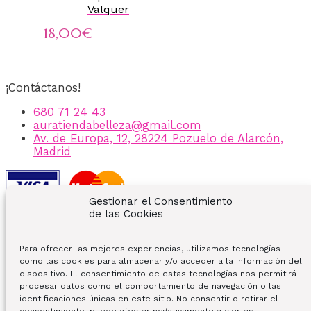
Valquer
18,00
€
¡Contáctanos!
680 71 24 43
auratiendabelleza@gmail.com
Av. de Europa, 12, 28224 Pozuelo de Alarcón,
Madrid
Gestionar el Consentimiento
Enlaces de interes:
de las Cookies
Tienda
Para ofrecer las mejores experiencias, utilizamos tecnologías
Ofertas y Promociones
como las cookies para almacenar y/o acceder a la información del
Sobre nosotros
dispositivo. El consentimiento de estas tecnologías nos permitirá
Contacto
procesar datos como el comportamiento de navegación o las
Mi Cuenta
identificaciones únicas en este sitio. No consentir o retirar el