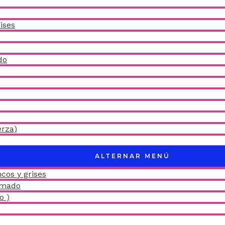
ises
do
erza)
ALTERNAR MENÚ
cos y grises
amado
o )