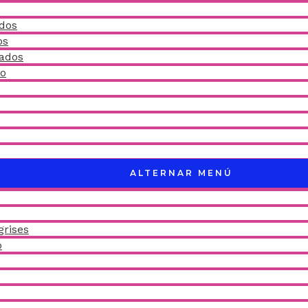
idos
os
ñados
do
ALTERNAR MENÚ
grises
o