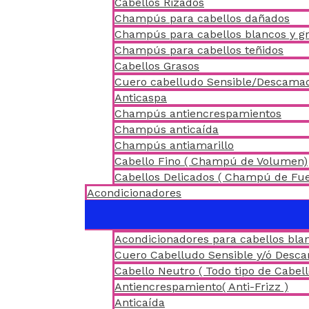
Cabellos Rizados
Champús para cabellos dañados
Champús para cabellos blancos y gr
Champús para cabellos teñidos
Cabellos Grasos
Cuero cabelludo Sensible/Descama
Anticaspa
Champús antiencrespamientos
Champús anticaída
Champús antiamarillo
Cabello Fino ( Champú de Volumen)
Cabellos Delicados ( Champú de Fu
Acondicionadores
Acondicionadores para cabellos blan
Cuero Cabelludo Sensible y/ó Desc
Cabello Neutro ( Todo tipo de Cabell
Antiencrespamiento( Anti-Frizz )
Anticaída