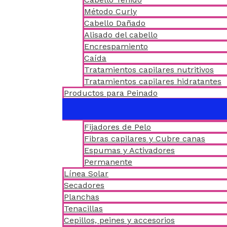
Método Curly
Cabello Dañado
Alisado del cabello
Encrespamiento
Caída
Tratamientos capilares nutritivos
Tratamientos capilares hidratantes
Productos para Peinado
Fijadores de Pelo
Fibras capilares y Cubre canas
Espumas y Activadores
Permanente
Línea Solar
Secadores
Planchas
Tenacillas
Cepillos, peines y accesorios