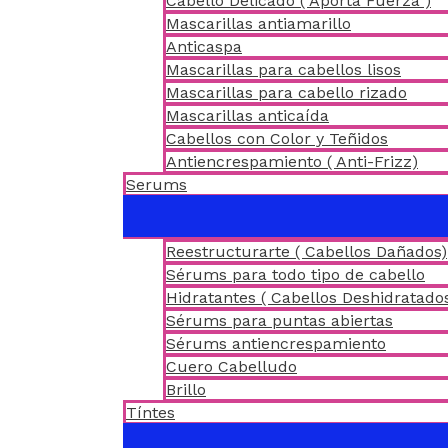
Cabello Delicado ( Aporta Fuerza )
Mascarillas antiamarillo
Anticaspa
Mascarillas para cabellos lisos
Mascarillas para cabello rizado
Mascarillas anticaída
Cabellos con Color y Teñidos
Antiencrespamiento ( Anti-Frizz)
Serums
Reestructurarte ( Cabellos Dañados)
Sérums para todo tipo de cabello
Hidratantes ( Cabellos Deshidratado
Sérums para puntas abiertas
Sérums antiencrespamiento
Cuero Cabelludo
Brillo
Tíntes