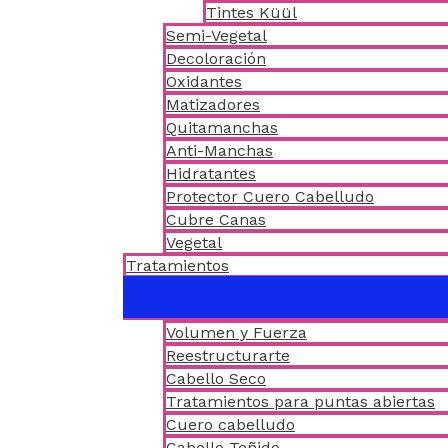
Tintes Küül
Semi-Vegetal
Decoloración
Oxidantes
Matizadores
Quitamanchas
Anti-Manchas
Hidratantes
Protector Cuero Cabelludo
Cubre Canas
Vegetal
Tratamientos
Volumen y Fuerza
Reestructurarte
Cabello Seco
Tratamientos para puntas abiertas
Cuero cabelludo
Cabello Teñido