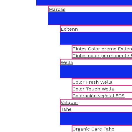
Marcas
Exitenn
Tintes Color creme Exite
Tintes color permanente 
Wella
Color Fresh Wella
Color Touch Wella
Coloración vegetal EOS
Valquer
Tahe
Organic Care Tahe