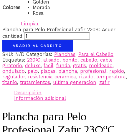
Golden
Colores
Morada
Rosa
Limpiar
Plancha para Pelo Profesional Zafir 230ºC Asuer
cantidad
AÑADIR AL CARRITO
SKU:
N/D
Categorías:
Planchas
,
Para el Cabello
Etiquetas:
230ºC
,
alisado
,
bonito
,
cabello
,
cable
giratorio
,
deluxe
,
facil
,
funda
,
gratis
,
moldeado
,
ondulado
,
pelo
,
placas
,
plancha
,
profesional
,
rapido
,
regulador
,
resistencia ceramica
,
rizado
,
temperatura
,
titanio
,
tratamientos
,
ultima generacion
,
zafir
Descripción
Información adicional
Plancha para Pelo
Profesional Zafir 230ºC