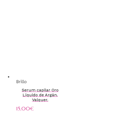
Brillo
Serum capilar Oro
Líquido de Argán.
Valquer.
15,00
€