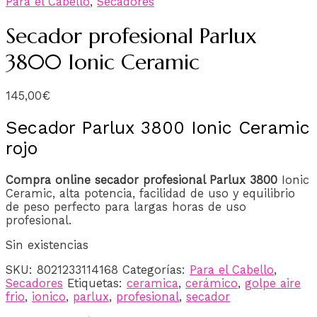
Para el Cabello
,
Secadores
Secador profesional Parlux
3800 Ionic Ceramic
145,00
€
Secador Parlux 3800 Ionic Ceramic
rojo
Compra online secador profesional Parlux 3800
Ionic
Ceramic, alta potencia, facilidad de uso y equilibrio
de peso perfecto para largas horas de uso
profesional.
Sin existencias
SKU:
8021233114168
Categorías:
Para el Cabello
,
Secadores
Etiquetas:
ceramica
,
cerámico
,
golpe aire
frio
,
ionico
,
parlux
,
profesional
,
secador