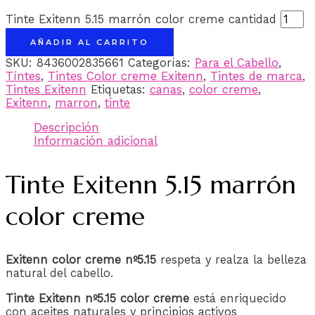
Tinte Exitenn 5.15 marrón color creme cantidad
AÑADIR AL CARRITO
SKU:
8436002835661
Categorías:
Para el Cabello
,
Tíntes
,
Tintes Color creme Exitenn
,
Tintes de marca
,
Tintes Exitenn
Etiquetas:
canas
,
color creme
,
Exitenn
,
marron
,
tinte
Descripción
Información adicional
Tinte Exitenn 5.15 marrón
color creme
Exitenn color creme nº5.15
respeta y realza la belleza
natural del cabello.
Tinte Exitenn nº5.15 color creme
está enriquecido
con aceites naturales y principios activos