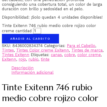
consiguiendo una cobertura total, un color de larga
duración con brillo y sedosidad en el pelo.
Disponibilidad:
¡Solo quedan 4 unidades disponibles!
Tinte Exitenn 746 rubio medio cobre rojizo color
creme cantidad
AÑADIR AL CARRITO
SKU:
8436002834374
Categorías:
Para el Cabello
,
Tíntes
,
Tintes Color creme Exitenn
,
Tintes de marca
,
Tintes Exitenn
Etiquetas:
canas
,
cobre
,
color creme
,
Exitenn
,
rojo
,
rubio
,
tinte
Descripción
Información adicional
Tinte Exitenn 746 rubio
medio cobre rojizo color