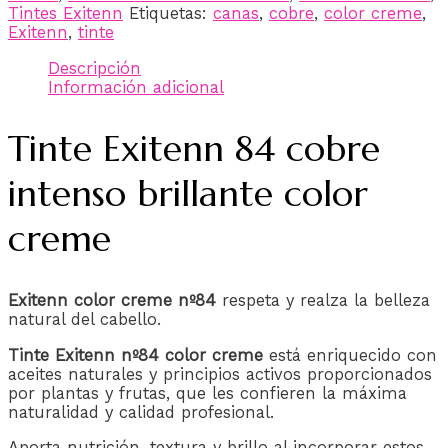
Tintes Exitenn
Etiquetas:
canas
,
cobre
,
color creme
,
Exitenn
,
tinte
Descripción
Información adicional
Tinte Exitenn 84 cobre
intenso brillante color
creme
Exitenn color creme nº84
respeta y realza la belleza
natural del cabello.
Tinte Exitenn nº84 color creme
está enriquecido con
aceites naturales y principios activos proporcionados
por plantas y frutas, que les confieren la máxima
naturalidad y calidad profesional.
Aporta nutrición, textura y brillo al incorporar estos