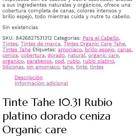
a sus ingredientes naturales y orgánicos, ofrece una
cobertura completa de canas, colores intensos y
brillo espejo, todo mientras cuida y nutre tu cabello.
Sin existencias
SKU:
8426827531312
Categorías:
Para el Cabello
,
Tíntes
,
Tintes de marca
,
Tintes Organic Care Tahe
,
Tintes Tahe
Etiquetas:
amoniaco
,
brillo espejo
,
canas
,
ceniza
,
cobertura
,
dorado
,
natural
,
organic care
,
organico
,
parabenos
,
ppd
,
rubio
,
rubio platino
,
Siliconas
,
sin amoniaco
,
tahe
,
tinte
,
tintes
Descripción
Información adicional
Tinte Tahe 10.31 Rubio
platino dorado ceniza
Organic care