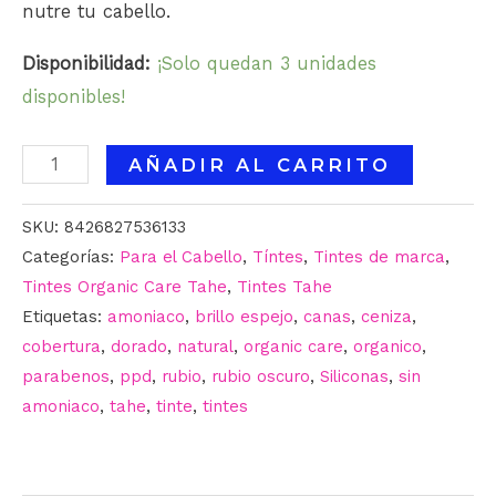
nutre tu cabello.
Disponibilidad:
¡Solo quedan 3 unidades
disponibles!
AÑADIR AL CARRITO
SKU:
8426827536133
Categorías:
Para el Cabello
,
Tíntes
,
Tintes de marca
,
Tintes Organic Care Tahe
,
Tintes Tahe
Etiquetas:
amoniaco
,
brillo espejo
,
canas
,
ceniza
,
cobertura
,
dorado
,
natural
,
organic care
,
organico
,
parabenos
,
ppd
,
rubio
,
rubio oscuro
,
Siliconas
,
sin
amoniaco
,
tahe
,
tinte
,
tintes