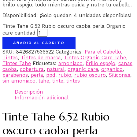
brillo espejo, todo mientras cuida y nutre tu cabello.
Disponibilidad:
¡Solo quedan 4 unidades disponibles!
Tinte Tahe 6.52 Rubio oscuro caoba perla Organic
care cantidad
AÑADIR AL CARRITO
SKU:
8426827536522
Categorías:
Para el Cabello
,
Tíntes
,
Tintes de marca
,
Tintes Organic Care Tahe
,
Tintes Tahe
Etiquetas:
amoniaco
,
brillo espejo
,
canas
,
caoba
,
cobertura
,
natural
,
organic care
,
organico
,
parabenos
,
perla
,
ppd
,
rubio
,
rubio oscuro
,
Siliconas
,
sin amoniaco
,
tahe
,
tinte
,
tintes
Descripción
Información adicional
Tinte Tahe 6.52 Rubio
oscuro caoba perla