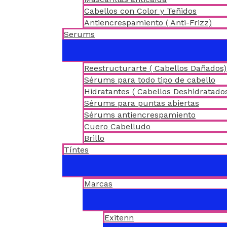
Cabellos con Color y Teñidos
Antiencrespamiento ( Anti-Frizz)
Serums
Reestructurarte ( Cabellos Dañados)
Sérums para todo tipo de cabello
Hidratantes ( Cabellos Deshidratado
Sérums para puntas abiertas
Sérums antiencrespamiento
Cuero Cabelludo
Brillo
Tíntes
Marcas
Exitenn