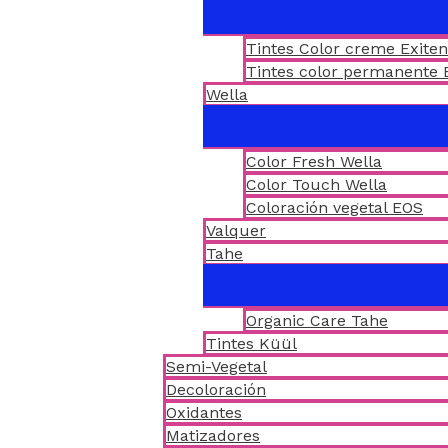
Tintes Color creme Exite
Tintes color permanente 
Wella
Color Fresh Wella
Color Touch Wella
Coloración vegetal EOS
Valquer
Tahe
Organic Care Tahe
Tintes Küül
Semi-Vegetal
Decoloración
Oxidantes
Matizadores