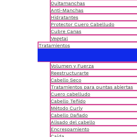
Quitamanchas
Anti-Manchas
Hidratantes
Protector Cuero Cabelludo
Cubre Canas
Vegetal
Tratamientos
Volumen y Fuerza
Reestructurarte
Cabello Seco
Tratamientos para puntas abiertas
Cuero cabelludo
Cabello Teñido
Método Curly
Cabello Dañado
Alisado del cabello
Encrespamiento
Caída