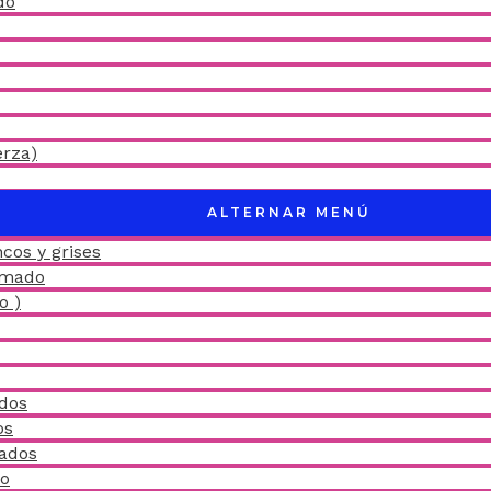
do
erza)
ALTERNAR MENÚ
cos y grises
amado
o )
idos
os
ñados
do