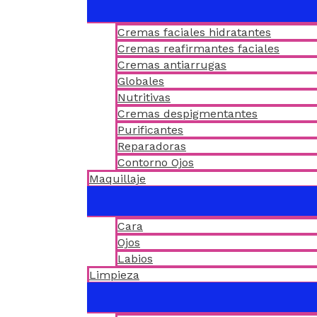
Cremas faciales hidratantes
Cremas reafirmantes faciales
Cremas antiarrugas
Globales
Nutritivas
Cremas despigmentantes
Purificantes
Reparadoras
Contorno Ojos
Maquillaje
Cara
Ojos
Labios
Limpieza