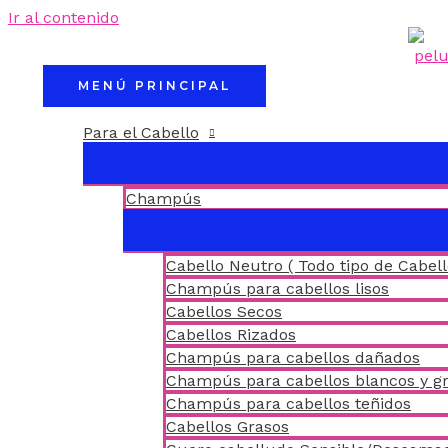
Ir al contenido
MENÚ PRINCIPAL
Para el Cabello
Champús
Cabello Neutro ( Todo tipo de Cabell
Champús para cabellos lisos
Cabellos Secos
Cabellos Rizados
Champús para cabellos dañados
Champús para cabellos blancos y gr
Champús para cabellos teñidos
Cabellos Grasos