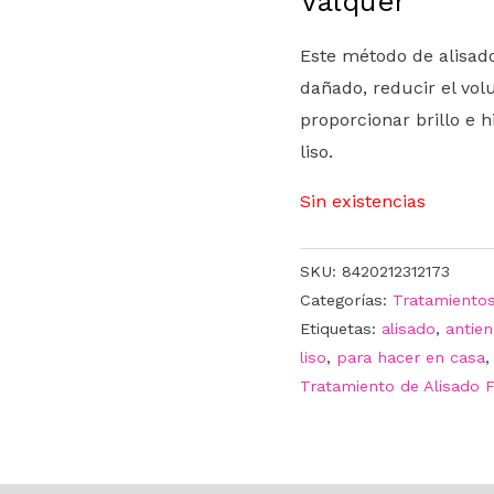
Valquer
Este método de alisado
dañado, reducir el vol
proporcionar brillo e 
liso.
Sin existencias
SKU:
8420212312173
Categorías:
Tratamiento
Etiquetas:
alisado
,
antie
liso
,
para hacer en casa
Tratamiento de Alisado 