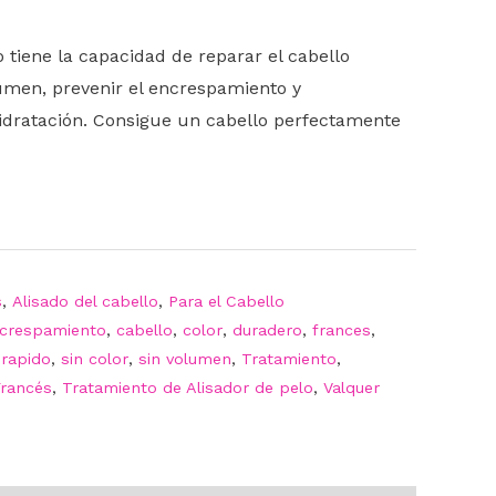
 tiene la capacidad de reparar el cabello
umen, prevenir el encrespamiento y
hidratación. Consigue un cabello perfectamente
s
,
Alisado del cabello
,
Para el Cabello
ncrespamiento
,
cabello
,
color
,
duradero
,
frances
,
,
rapido
,
sin color
,
sin volumen
,
Tratamiento
,
Francés
,
Tratamiento de Alisador de pelo
,
Valquer