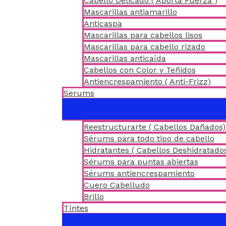
Cabello Delicado ( Aporta Fuerza )
Mascarillas antiamarillo
Anticaspa
Mascarillas para cabellos lisos
Mascarillas para cabello rizado
Mascarillas anticaída
Cabellos con Color y Teñidos
Antiencrespamiento ( Anti-Frizz)
Serums
Reestructurarte ( Cabellos Dañados)
Sérums para todo tipo de cabello
Hidratantes ( Cabellos Deshidratado
Sérums para puntas abiertas
Sérums antiencrespamiento
Cuero Cabelludo
Brillo
Tíntes