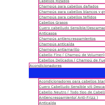
Cabellos Rizados
Champús para cabellos dañados
Champús para cabellos blancos y gr
Champús para cabellos teñidos
Cabellos Grasos
Cuero cabelludo Sensible/Descama
Anticaspa
Champús antiencrespamientos
Champús anticaída
Champús antiamarillo
Cabello Fino ( Champú de Volumen)
Cabellos Delicados ( Champú de Fu
Acondicionadores
Acondicionadores para cabellos blan
Cuero Cabelludo Sensible y/ó Desc
Cabello Neutro ( Todo tipo de Cabell
Antiencrespamiento( Anti-Frizz )
Anticaída