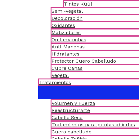
Tintes Küül
Semi-Vegetal
Decoloración
Oxidantes
Matizadores
Quitamanchas
Anti-Manchas
Hidratantes
Protector Cuero Cabelludo
Cubre Canas
Vegetal
Tratamientos
Volumen y Fuerza
Reestructurarte
Cabello Seco
Tratamientos para puntas abiertas
Cuero cabelludo
Cabello Teñido