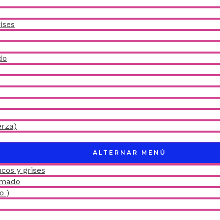
ises
do
erza)
ALTERNAR MENÚ
cos y grises
amado
o )