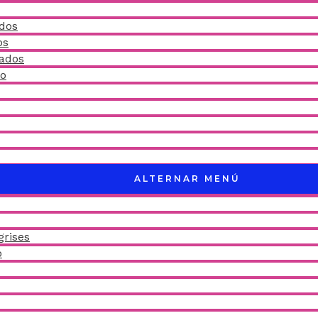
idos
os
ñados
do
ALTERNAR MENÚ
grises
o