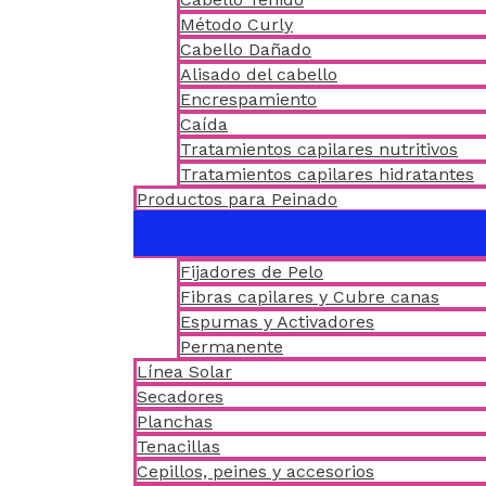
Método Curly
Cabello Dañado
Alisado del cabello
Encrespamiento
Caída
Tratamientos capilares nutritivos
Tratamientos capilares hidratantes
Productos para Peinado
Fijadores de Pelo
Fibras capilares y Cubre canas
Espumas y Activadores
Permanente
Línea Solar
Secadores
Planchas
Tenacillas
Cepillos, peines y accesorios