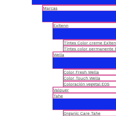
Marcas
Exitenn
Tintes Color creme Exite
Tintes color permanente 
Wella
Color Fresh Wella
Color Touch Wella
Coloración vegetal EOS
Valquer
Tahe
Organic Care Tahe