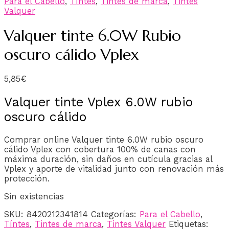
Para el Cabello
,
Tíntes
,
Tintes de marca
,
Tintes
Valquer
Valquer tinte 6.0W Rubio
oscuro cálido Vplex
5,85
€
Valquer tinte Vplex 6.0W rubio
oscuro cálido
Comprar online Valquer tinte 6.0W rubio oscuro
cálido Vplex con cobertura 100% de canas con
máxima duración, sin daños en cutícula gracias al
Vplex y aporte de vitalidad junto con renovación más
protección.
Sin existencias
SKU:
8420212341814
Categorías:
Para el Cabello
,
Tíntes
,
Tintes de marca
,
Tintes Valquer
Etiquetas: