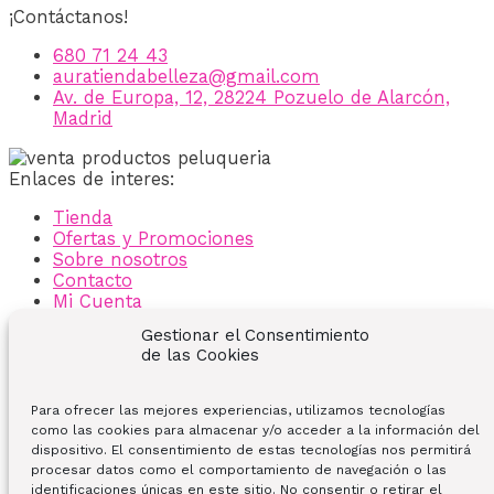
¡Contáctanos!
680 71 24 43
auratiendabelleza@gmail.com
Av. de Europa, 12, 28224 Pozuelo de Alarcón,
Madrid
Enlaces de interes:
Tienda
Ofertas y Promociones
Sobre nosotros
Contacto
Mi Cuenta
Gestionar el Consentimiento
Carrito
de las Cookies
Condiciones Generales
Política de Privacidad
Política de Cookies
Para ofrecer las mejores experiencias, utilizamos tecnologías
Aviso Legal
como las cookies para almacenar y/o acceder a la información del
dispositivo. El consentimiento de estas tecnologías nos permitirá
Instagram
Facebook-f
Tiktok
procesar datos como el comportamiento de navegación o las
Copyright © 2026 AURA | Productos de Peluquería y
identificaciones únicas en este sitio. No consentir o retirar el