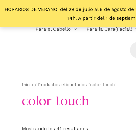
HORARIOS DE VERANO: del 29 de julio al 8 de agosto de 
14h. A partir del 1 de septi
Para el Cabello
Para la Cara(Facial)
Inicio
/ Productos etiquetados “color touch”
color touch
Mostrando los 41 resultados