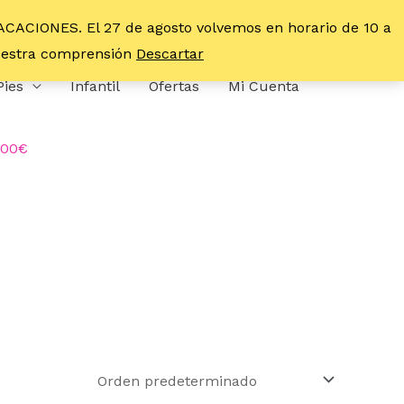
VACACIONES. El 27 de agosto volvemos en horario de 10 a
vuestra comprensión
Descartar
Pies
Infantil
Ofertas
Mi Cuenta
,00€