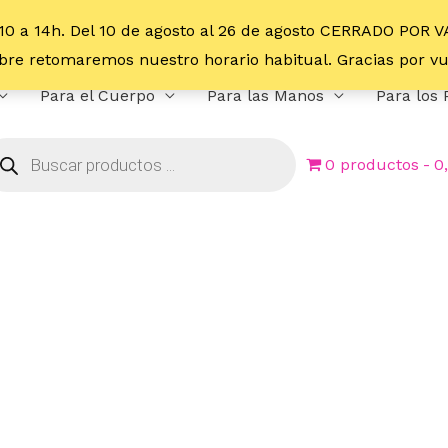
10 a 14h. Del 10 de agosto al 26 de agosto CERRADO POR 
embre retomaremos nuestro horario habitual. Gracias por 
Para el Cuerpo
Para las Manos
Para los 
0 productos
0