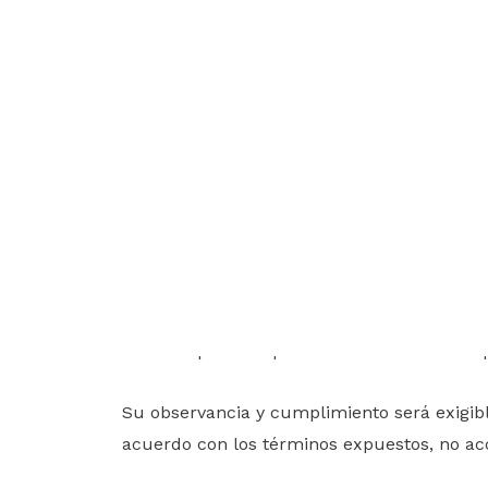
Condiciones de uso
El acceso, navegación y utilización del siti
y belleza
”) implica la aceptación expresa y
eficacia que cualquier contrato celebrado p
Su observancia y cumplimiento será exigibl
acuerdo con los términos expuestos, no acce