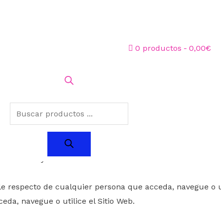
Aviso Legal
0 productos
0,00€
o web
https://productospeluqueriabellezaaura.com.es/
(en 
 sin reservas de todos los términos de las presentes condi
or escrito y firmado.
e respecto de cualquier persona que acceda, navegue o uti
da, navegue o utilice el Sitio Web.