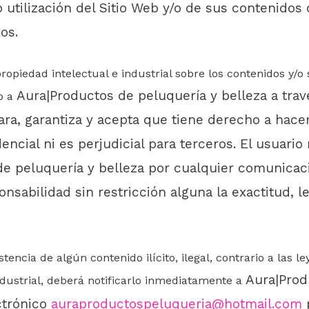
o utilización del Sitio Web y/o de sus contenidos
os.
piedad intelectual e industrial sobre los contenidos y/o s
Aura|Productos de peluquería y belleza
a trav
o a
clara, garantiza y acepta que tiene derecho a hac
encial ni es perjudicial para terceros. El usuari
e peluquería y belleza
por cualquier comunicac
abilidad sin restricción alguna la exactitud, leg
stencia de algún contenido ilícito, ilegal, contrario a las
Aura|Prod
dustrial, deberá notificarlo
inmediatamente a
ctrónico
auraproductospeluqueria@hotmail.com
p