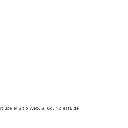
adelante, el “Aura|Productos de peluquería
ciones de Uso, teniendo la misma validez y
lice el Sitio Web. Si
ud.
No está de