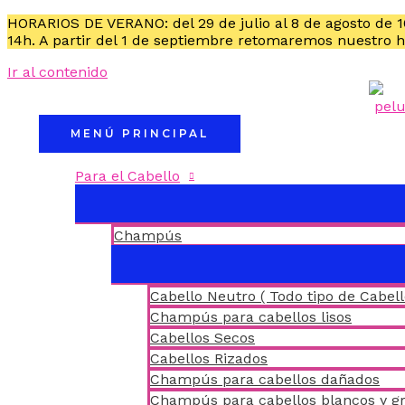
HORARIOS DE VERANO: del 29 de julio al 8 de agosto de 
14h. A partir del 1 de septiembre retomaremos nuestro 
Ir al contenido
MENÚ PRINCIPAL
Para el Cabello
Champús
Cabello Neutro ( Todo tipo de Cabell
Champús para cabellos lisos
Cabellos Secos
Cabellos Rizados
Champús para cabellos dañados
Champús para cabellos blancos y gr