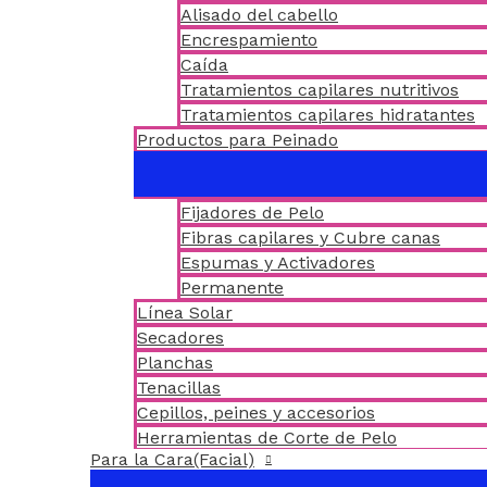
Alisado del cabello
Encrespamiento
Caída
Tratamientos capilares nutritivos
Tratamientos capilares hidratantes
Productos para Peinado
Fijadores de Pelo
Fibras capilares y Cubre canas
Espumas y Activadores
Permanente
Línea Solar
Secadores
Planchas
Tenacillas
Cepillos, peines y accesorios
Herramientas de Corte de Pelo
Para la Cara(Facial)