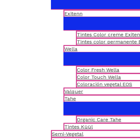
Exitenn
Tintes Color creme Exite
Tintes color permanente 
Wella
Color Fresh Wella
Color Touch Wella
Coloración vegetal EOS
Valquer
Tahe
Organic Care Tahe
Tintes Küül
Semi-Vegetal