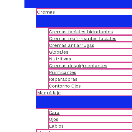
Cremas
Cremas faciales hidratantes
Cremas reafirmantes faciales
Cremas antiarrugas
Globales
Nutritivas
Cremas despigmentantes
Purificantes
Reparadoras
Contorno Ojos
Maquillaje
Cara
Ojos
Labios