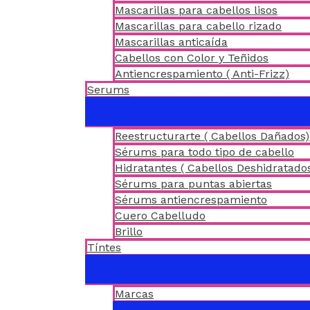
Mascarillas para cabellos lisos
Mascarillas para cabello rizado
Mascarillas anticaída
Cabellos con Color y Teñidos
Antiencrespamiento ( Anti-Frizz)
Serums
Reestructurarte ( Cabellos Dañados)
Sérums para todo tipo de cabello
Hidratantes ( Cabellos Deshidratado
Sérums para puntas abiertas
Sérums antiencrespamiento
Cuero Cabelludo
Brillo
Tíntes
Marcas