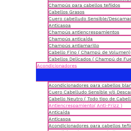
Champús para cabellos teñidos
Cabellos Grasos
Cuero cabelludo Sensible/Descama
Anticaspa
Champús antiencrespamientos
Champús anticaída
Champús antiamarillo
Cabello Fino ( Champú de Volumen)
Cabellos Delicados ( Champú de Fu
Acondicionadores
Acondicionadores para cabellos blan
Cuero Cabelludo Sensible y/ó Desc
Cabello Neutro ( Todo tipo de Cabell
Antiencrespamiento( Anti-Frizz )
Anticaída
Anticaspa
Acondicionadores para cabellos teñ