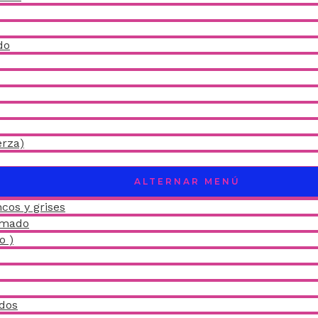
do
erza)
ALTERNAR MENÚ
cos y grises
amado
o )
idos