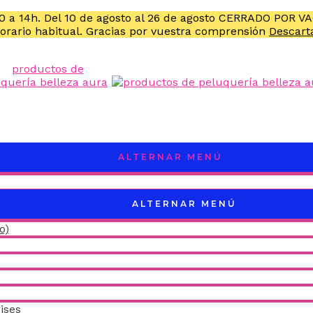
10 a 14h. Del 10 de agosto al 26 de agosto CERRADO POR V
horario habitual. Gracias por vuestra comprensión
Descart
ALTERNAR MENÚ
ALTERNAR MENÚ
o)
ises