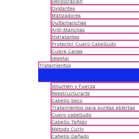
Decoloración
Oxidantes
Matizadores
Quitamanchas
Anti-Manchas
Hidratantes
Protector Cuero Cabelludo
Cubre Canas
Vegetal
Tratamientos
Volumen y Fuerza
Reestructurarte
Cabello Seco
Tratamientos para puntas abiertas
Cuero cabelludo
Cabello Teñido
Método Curly
Cabello Dañado