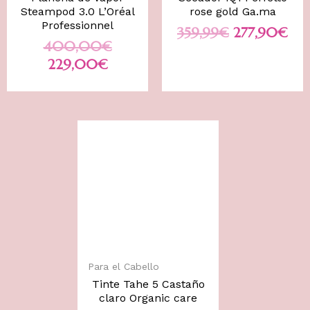
Steampod 3.0 L’Oréal
rose gold Ga.ma
Professionnel
359,99
€
277,90
€
400,00
€
229,00
€
Para el Cabello
Tinte Tahe 5 Castaño
claro Organic care