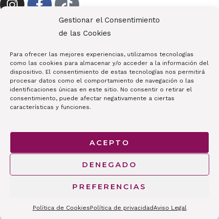
Gestionar el Consentimiento
¡Contáctanos!
de las Cookies
680 71 24 43
Para ofrecer las mejores experiencias, utilizamos tecnologías
auratiendabelleza@gmail.com
como las cookies para almacenar y/o acceder a la información del
dispositivo. El consentimiento de estas tecnologías nos permitirá
Av. de Europa, 12, 28224 Pozuelo de Alarcón, Madrid
procesar datos como el comportamiento de navegación o las
identificaciones únicas en este sitio. No consentir o retirar el
consentimiento, puede afectar negativamente a ciertas
características y funciones.
Copyright © 2026 AURA | Productos de Peluquería y
ACEPTO
Belleza
DENEGADO
PREFERENCIAS
Política de Cookies
Política de privacidad
Aviso Legal