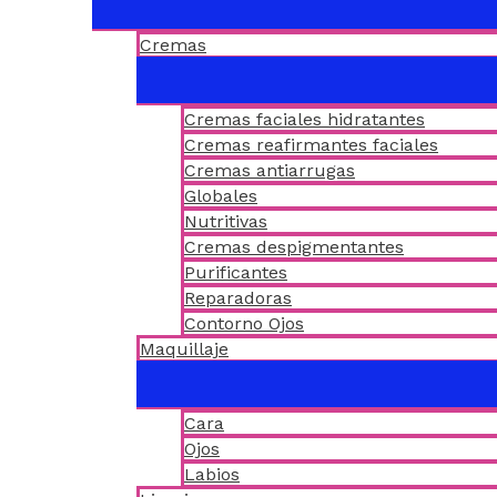
Cremas
Cremas faciales hidratantes
Cremas reafirmantes faciales
Cremas antiarrugas
Globales
Nutritivas
Cremas despigmentantes
Purificantes
Reparadoras
Contorno Ojos
Maquillaje
Cara
Ojos
Labios