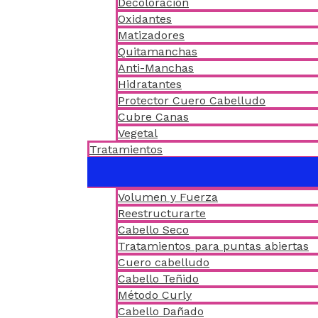
Decoloración
Oxidantes
Matizadores
Quitamanchas
Anti-Manchas
Hidratantes
Protector Cuero Cabelludo
Cubre Canas
Vegetal
Tratamientos
Volumen y Fuerza
Reestructurarte
Cabello Seco
Tratamientos para puntas abiertas
Cuero cabelludo
Cabello Teñido
Método Curly
Cabello Dañado