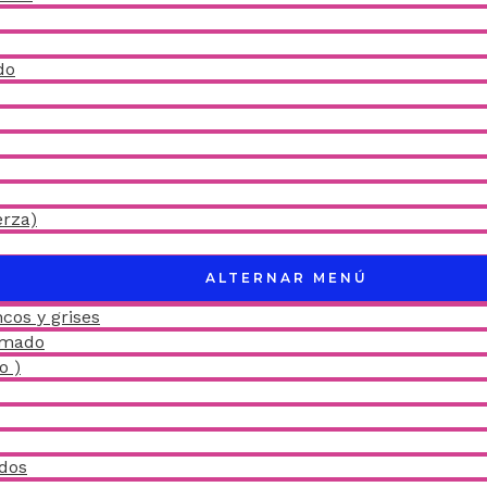
do
erza)
ALTERNAR MENÚ
cos y grises
amado
o )
idos