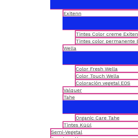
Exitenn
Tintes Color creme Exite
Tintes color permanente 
Wella
Color Fresh Wella
Color Touch Wella
Coloración vegetal EOS
Valquer
Tahe
Organic Care Tahe
Tintes Küül
Semi-Vegetal