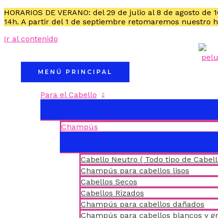
HORARIOS DE VERANO: del 29 de julio al 8 de agosto de 
14h. A partir del 1 de septiembre retomaremos nuestro 
Ir al contenido
MENÚ PRINCIPAL
Para el Cabello
Champús
Cabello Neutro ( Todo tipo de Cabell
Champús para cabellos lisos
Cabellos Secos
Cabellos Rizados
Champús para cabellos dañados
Champús para cabellos blancos y gr