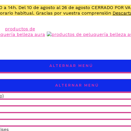
10 a 14h. Del 10 de agosto al 26 de agosto CERRADO POR V
horario habitual. Gracias por vuestra comprensión
Descart
ALTERNAR MENÚ
ALTERNAR MENÚ
o)
ises