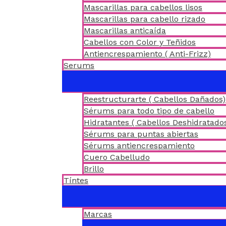
Mascarillas para cabellos lisos
Mascarillas para cabello rizado
Mascarillas anticaída
Cabellos con Color y Teñidos
Antiencrespamiento ( Anti-Frizz)
Serums
Reestructurarte ( Cabellos Dañados)
Sérums para todo tipo de cabello
Hidratantes ( Cabellos Deshidratado
Sérums para puntas abiertas
Sérums antiencrespamiento
Cuero Cabelludo
Brillo
Tíntes
Marcas