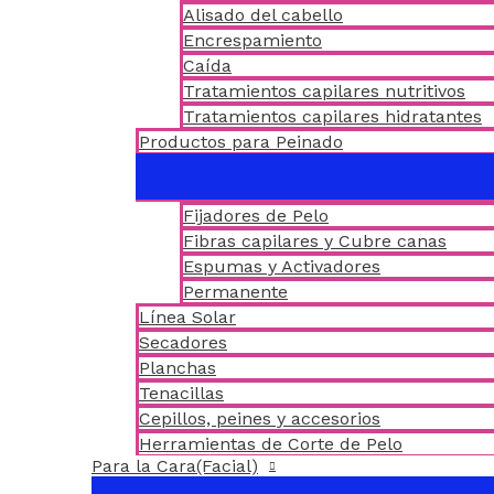
Alisado del cabello
Encrespamiento
Caída
Tratamientos capilares nutritivos
Tratamientos capilares hidratantes
Productos para Peinado
Fijadores de Pelo
Fibras capilares y Cubre canas
Espumas y Activadores
Permanente
Línea Solar
Secadores
Planchas
Tenacillas
Cepillos, peines y accesorios
Herramientas de Corte de Pelo
Para la Cara(Facial)