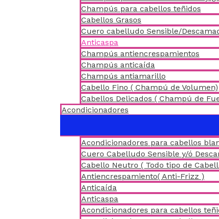
Champús para cabellos teñidos
Cabellos Grasos
Cuero cabelludo Sensible/Descama
Anticaspa
Champús antiencrespamientos
Champús anticaída
Champús antiamarillo
Cabello Fino ( Champú de Volumen)
Cabellos Delicados ( Champú de Fu
Acondicionadores
Acondicionadores para cabellos blan
Cuero Cabelludo Sensible y/ó Desc
Cabello Neutro ( Todo tipo de Cabell
Antiencrespamiento( Anti-Frizz )
Anticaída
Anticaspa
Acondicionadores para cabellos teñ