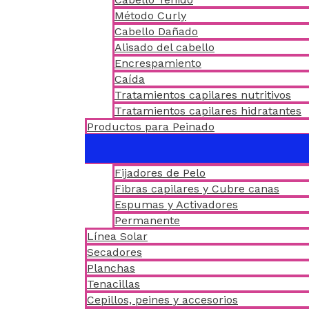
Método Curly
Cabello Dañado
Alisado del cabello
Encrespamiento
Caída
Tratamientos capilares nutritivos
Tratamientos capilares hidratantes
Productos para Peinado
Fijadores de Pelo
Fibras capilares y Cubre canas
Espumas y Activadores
Permanente
Línea Solar
Secadores
Planchas
Tenacillas
Cepillos, peines y accesorios