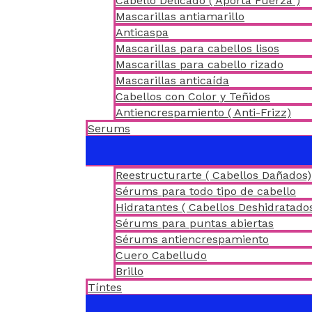
Cabello Delicado ( Aporta Fuerza )
Mascarillas antiamarillo
Anticaspa
Mascarillas para cabellos lisos
Mascarillas para cabello rizado
Mascarillas anticaída
Cabellos con Color y Teñidos
Antiencrespamiento ( Anti-Frizz)
Serums
Reestructurarte ( Cabellos Dañados)
Sérums para todo tipo de cabello
Hidratantes ( Cabellos Deshidratado
Sérums para puntas abiertas
Sérums antiencrespamiento
Cuero Cabelludo
Brillo
Tíntes