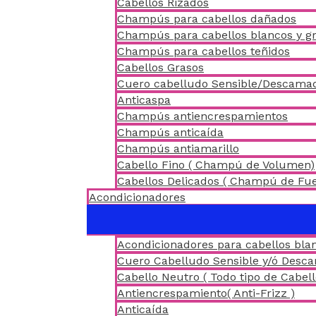
Cabellos Rizados
Champús para cabellos dañados
Champús para cabellos blancos y gr
Champús para cabellos teñidos
Cabellos Grasos
Cuero cabelludo Sensible/Descama
Anticaspa
Champús antiencrespamientos
Champús anticaída
Champús antiamarillo
Cabello Fino ( Champú de Volumen)
Cabellos Delicados ( Champú de Fu
Acondicionadores
Acondicionadores para cabellos blan
Cuero Cabelludo Sensible y/ó Desc
Cabello Neutro ( Todo tipo de Cabell
Antiencrespamiento( Anti-Frizz )
Anticaída