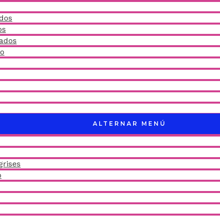
idos
os
ñados
do
ALTERNAR MENÚ
grises
o