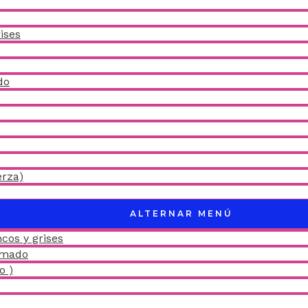
ises
do
erza)
ALTERNAR MENÚ
cos y grises
amado
o )