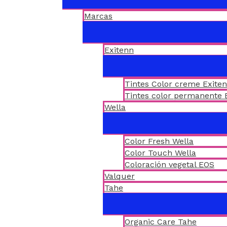
Marcas
Exitenn
Tintes Color creme Exite
Tintes color permanente 
Wella
Color Fresh Wella
Color Touch Wella
Coloración vegetal EOS
Valquer
Tahe
Organic Care Tahe