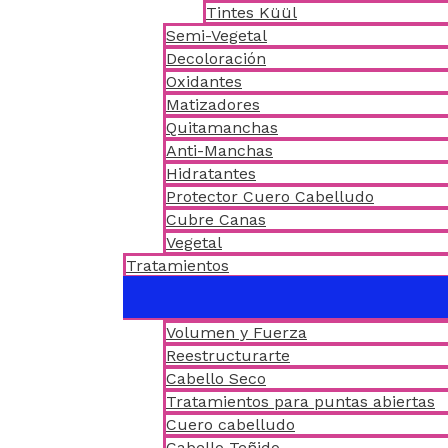
Tintes Küül
Semi-Vegetal
Decoloración
Oxidantes
Matizadores
Quitamanchas
Anti-Manchas
Hidratantes
Protector Cuero Cabelludo
Cubre Canas
Vegetal
Tratamientos
Volumen y Fuerza
Reestructurarte
Cabello Seco
Tratamientos para puntas abiertas
Cuero cabelludo
Cabello Teñido