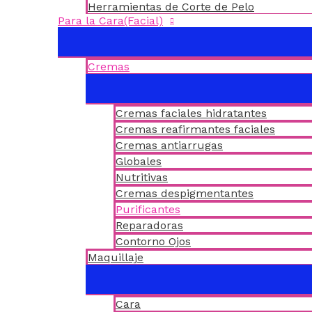
Herramientas de Corte de Pelo
Para la Cara(Facial)
Cremas
Cremas faciales hidratantes
Cremas reafirmantes faciales
Cremas antiarrugas
Globales
Nutritivas
Cremas despigmentantes
Purificantes
Reparadoras
Contorno Ojos
Maquillaje
Cara