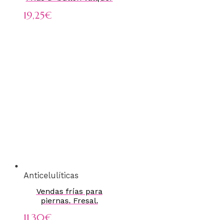
19,25
€
Anticelulíticas
Vendas frías para
piernas. Fresal.
11,30
€