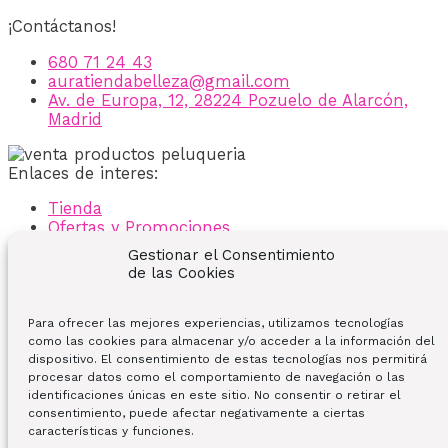
¡Contáctanos!
680 71 24 43
auratiendabelleza@gmail.com
Av. de Europa, 12, 28224 Pozuelo de Alarcón,
Madrid
Enlaces de interes:
Tienda
Ofertas y Promociones
Sobre nosotros
Gestionar el Consentimiento
Contacto
de las Cookies
Mi Cuenta
Carrito
Para ofrecer las mejores experiencias, utilizamos tecnologías
Condiciones Generales
como las cookies para almacenar y/o acceder a la información del
Política de Privacidad
dispositivo. El consentimiento de estas tecnologías nos permitirá
Política de Cookies
procesar datos como el comportamiento de navegación o las
Aviso Legal
identificaciones únicas en este sitio. No consentir o retirar el
consentimiento, puede afectar negativamente a ciertas
Instagram
Facebook-f
Tiktok
características y funciones.