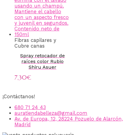
Fibras capilares y
Cubre canas
Spray retocador de
raíces color Rubio
Shiru Asuer
7,30
€
¡Contáctanos!
680 71 24 43
auratiendabelleza@gmail.com
Av. de Europa, 12, 28224 Pozuelo de Alarcón,
Madrid