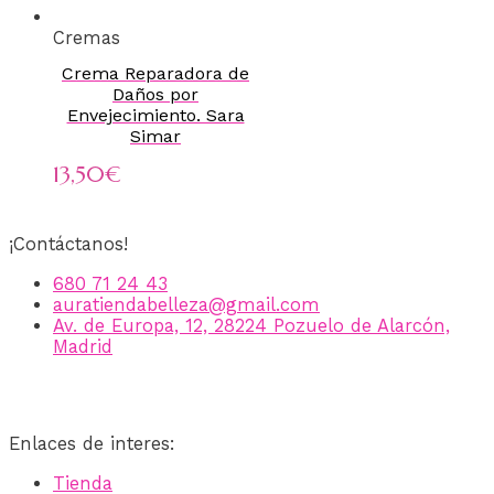
Cremas
Crema Reparadora de
Daños por
Envejecimiento. Sara
Simar
13,50
€
¡Contáctanos!
680 71 24 43
auratiendabelleza@gmail.com
Av. de Europa, 12, 28224 Pozuelo de Alarcón,
Madrid
Enlaces de interes:
Tienda