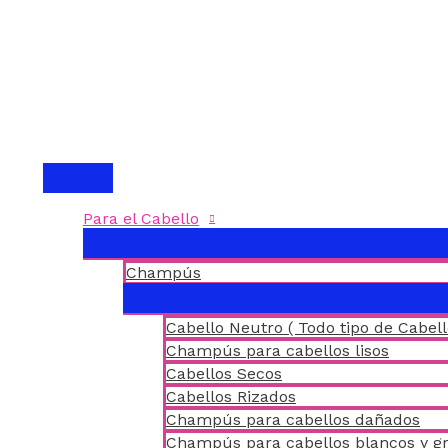
Ir
al
contenido
MENÚ
PRINCIPAL
Para el Cabello
Champús
Cabello Neutro ( Todo tipo de Cabell
Champús para cabellos lisos
Cabellos Secos
Cabellos Rizados
Champús para cabellos dañados
Champús para cabellos blancos y gr