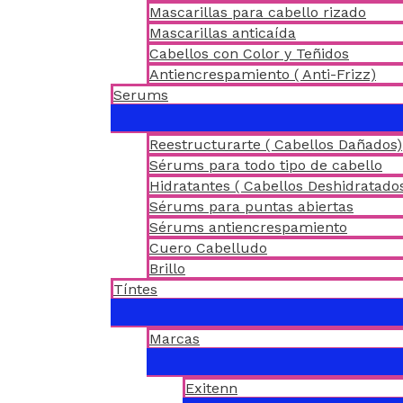
Mascarillas para cabello rizado
Mascarillas anticaída
Cabellos con Color y Teñidos
Antiencrespamiento ( Anti-Frizz)
Serums
Reestructurarte ( Cabellos Dañados)
Sérums para todo tipo de cabello
Hidratantes ( Cabellos Deshidratado
Sérums para puntas abiertas
Sérums antiencrespamiento
Cuero Cabelludo
Brillo
Tíntes
Marcas
Exitenn