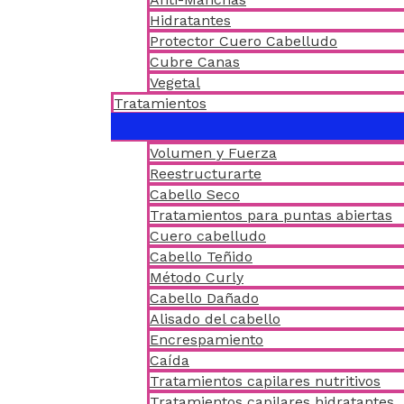
Hidratantes
Protector Cuero Cabelludo
Cubre Canas
Vegetal
Tratamientos
Volumen y Fuerza
Reestructurarte
Cabello Seco
Tratamientos para puntas abiertas
Cuero cabelludo
Cabello Teñido
Método Curly
Cabello Dañado
Alisado del cabello
Encrespamiento
Caída
Tratamientos capilares nutritivos
Tratamientos capilares hidratantes