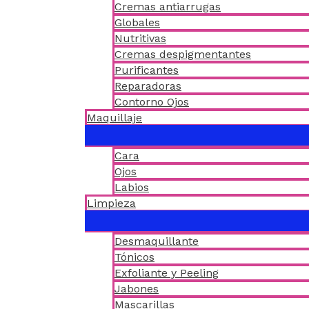
Cremas antiarrugas
Globales
Nutritivas
Cremas despigmentantes
Purificantes
Reparadoras
Contorno Ojos
Maquillaje
Cara
Ojos
Labios
Limpieza
Desmaquillante
Tónicos
Exfoliante y Peeling
Jabones
Mascarillas