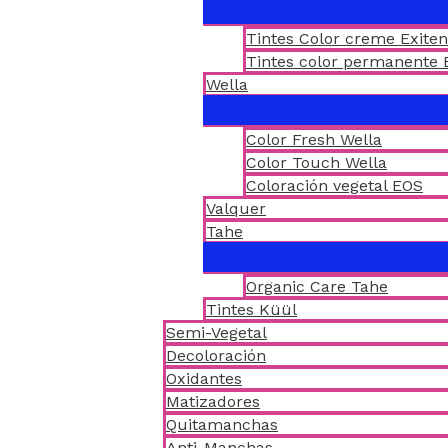
Tintes Color creme Exite
Tintes color permanente 
Wella
Color Fresh Wella
Color Touch Wella
Coloración vegetal EOS
Valquer
Tahe
Organic Care Tahe
Tintes Küül
Semi-Vegetal
Decoloración
Oxidantes
Matizadores
Quitamanchas
Anti-Manchas