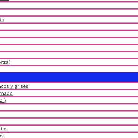
do
erza)
ALTERNAR
MENÚ
cos y grises
amado
o )
idos
os