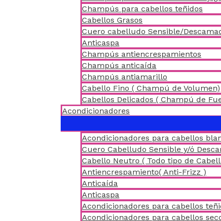
Champús para cabellos teñidos
Cabellos Grasos
Cuero cabelludo Sensible/Descama
Anticaspa
Champús antiencrespamientos
Champús anticaída
Champús antiamarillo
Cabello Fino ( Champú de Volumen)
Cabellos Delicados ( Champú de Fu
Acondicionadores
Acondicionadores para cabellos blan
Cuero Cabelludo Sensible y/ó Desc
Cabello Neutro ( Todo tipo de Cabell
Antiencrespamiento( Anti-Frizz )
Anticaída
Anticaspa
Acondicionadores para cabellos teñ
Acondicionadores para cabellos sec