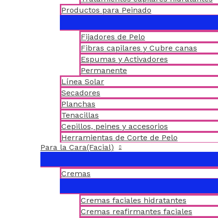
Productos para Peinado
Fijadores de Pelo
Fibras capilares y Cubre canas
Espumas y Activadores
Permanente
Línea Solar
Secadores
Planchas
Tenacillas
Cepillos, peines y accesorios
Herramientas de Corte de Pelo
Para la Cara(Facial)
Cremas
Cremas faciales hidratantes
Cremas reafirmantes faciales