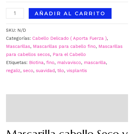
AÑADIR AL CARRITO
SKU:
N/D
Categorías:
Cabello Delicado ( Aporta Fuerza )
,
Mascarillas
,
Mascarillas para cabello fino
,
Mascarillas
para cabellos secos
,
Para el Cabello
Etiquetas:
Biotina
,
fino
,
malvavisco
,
mascarilla
,
regaliz
,
seco
,
suavidad
,
tilo
,
visplantis
Descripción
Información adicional
Mascarilla cabello Seco y