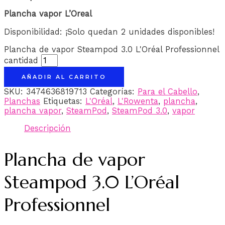
Plancha vapor L’Oreal
Disponibilidad:
¡Solo quedan 2 unidades disponibles!
Plancha de vapor Steampod 3.0 L'Oréal Professionnel
cantidad
AÑADIR AL CARRITO
SKU:
3474636819713
Categorías:
Para el Cabello
,
Planchas
Etiquetas:
L'Oréal
,
L'Rowenta
,
plancha
,
plancha vapor
,
SteamPod
,
SteamPod 3.0
,
vapor
Descripción
Plancha de vapor
Steampod 3.0 L’Oréal
Professionnel