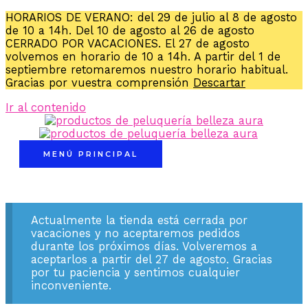
HORARIOS DE VERANO: del 29 de julio al 8 de agosto
de 10 a 14h. Del 10 de agosto al 26 de agosto
CERRADO POR VACACIONES. El 27 de agosto
volvemos en horario de 10 a 14h. A partir del 1 de
septiembre retomaremos nuestro horario habitual.
Gracias por vuestra comprensión
Descartar
Ir al contenido
MENÚ PRINCIPAL
Actualmente la tienda está cerrada por
vacaciones y no aceptaremos pedidos
durante los próximos días. Volveremos a
aceptarlos a partir del 27 de agosto. Gracias
por tu paciencia y sentimos cualquier
inconveniente.