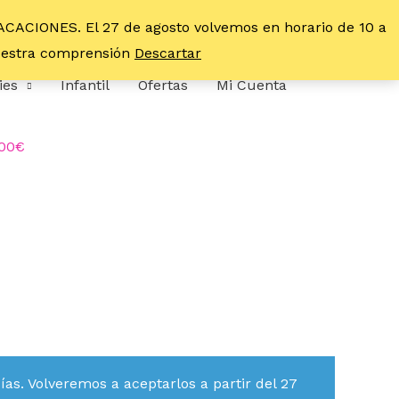
VACACIONES. El 27 de agosto volvemos en horario de 10 a
vuestra comprensión
Descartar
ies
Infantil
Ofertas
Mi Cuenta
,00€
s. Volveremos a aceptarlos a partir del 27