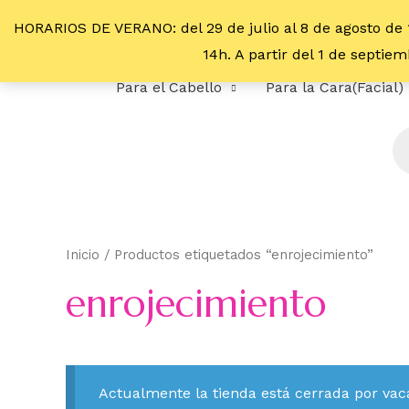
HORARIOS DE VERANO: del 29 de julio al 8 de agosto de 
14h. A partir del 1 de septi
Para el Cabello
Para la Cara(Facial)
Inicio
/ Productos etiquetados “enrojecimiento”
enrojecimiento
Actualmente la tienda está cerrada por vac