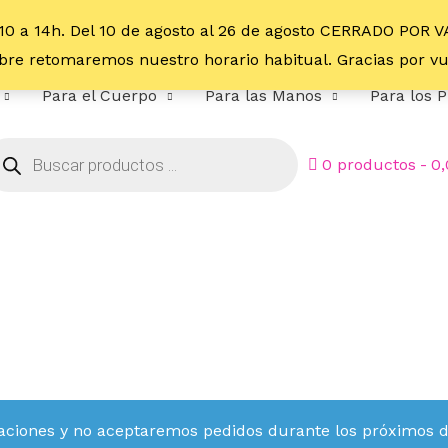
10 a 14h. Del 10 de agosto al 26 de agosto CERRADO POR 
embre retomaremos nuestro horario habitual. Gracias por 
Para el Cuerpo
Para las Manos
Para los P
0 productos
0
aciones y no aceptaremos pedidos durante los próximos día