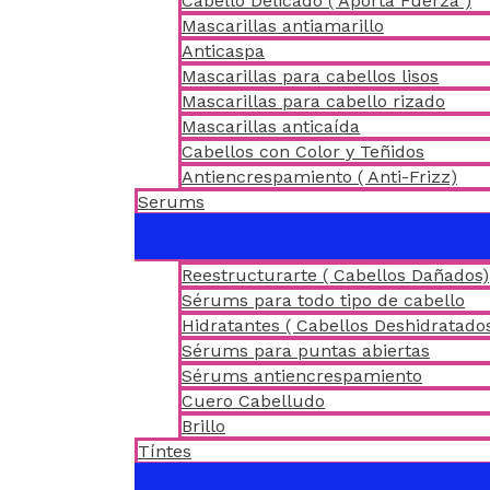
Cabello Delicado ( Aporta Fuerza )
Mascarillas antiamarillo
Anticaspa
Mascarillas para cabellos lisos
Mascarillas para cabello rizado
Mascarillas anticaída
Cabellos con Color y Teñidos
Antiencrespamiento ( Anti-Frizz)
Serums
Reestructurarte ( Cabellos Dañados)
Sérums para todo tipo de cabello
Hidratantes ( Cabellos Deshidratado
Sérums para puntas abiertas
Sérums antiencrespamiento
Cuero Cabelludo
Brillo
Tíntes