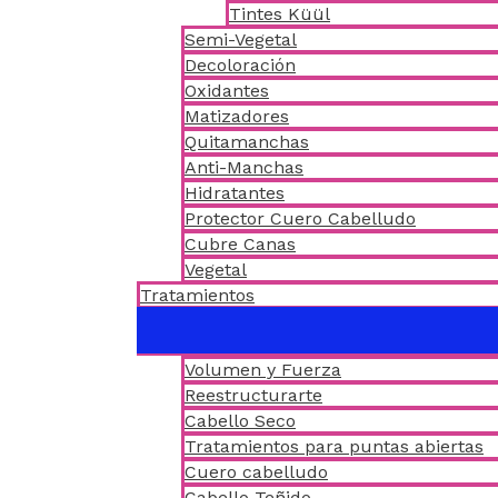
Tintes Küül
Semi-Vegetal
Decoloración
Oxidantes
Matizadores
Quitamanchas
Anti-Manchas
Hidratantes
Protector Cuero Cabelludo
Cubre Canas
Vegetal
Tratamientos
Volumen y Fuerza
Reestructurarte
Cabello Seco
Tratamientos para puntas abiertas
Cuero cabelludo
Cabello Teñido