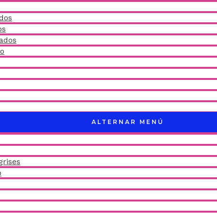
idos
os
ñados
do
ALTERNAR MENÚ
grises
o