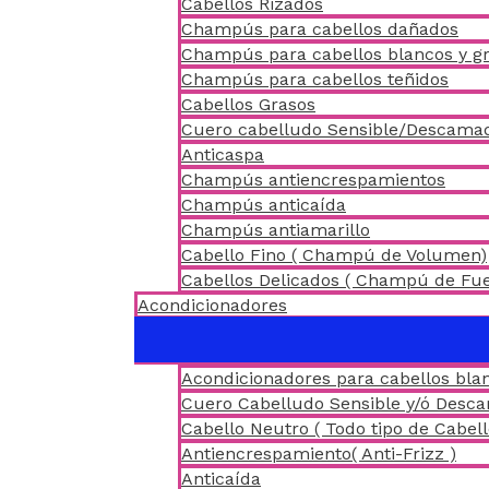
Cabellos Rizados
Champús para cabellos dañados
Champús para cabellos blancos y gr
Champús para cabellos teñidos
Cabellos Grasos
Cuero cabelludo Sensible/Descama
Anticaspa
Champús antiencrespamientos
Champús anticaída
Champús antiamarillo
Cabello Fino ( Champú de Volumen)
Cabellos Delicados ( Champú de Fu
Acondicionadores
Acondicionadores para cabellos blan
Cuero Cabelludo Sensible y/ó Desc
Cabello Neutro ( Todo tipo de Cabell
Antiencrespamiento( Anti-Frizz )
Anticaída