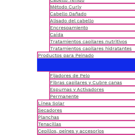
Método Curly
Cabello Dañado
Alisado del cabello
Encrespamiento
Caída
Tratamientos capilares nutritivos
Tratamientos capilares hidratantes
Productos para Peinado
Fijadores de Pelo
Fibras capilares y Cubre canas
Espumas y Activadores
Permanente
Línea Solar
Secadores
Planchas
Tenacillas
Cepillos, peines y accesorios