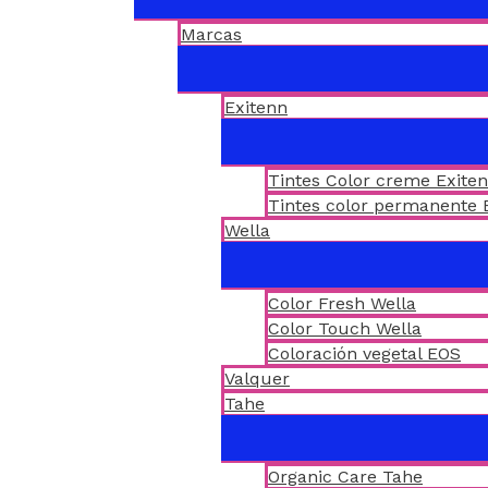
Marcas
Exitenn
Tintes Color creme Exite
Tintes color permanente 
Wella
Color Fresh Wella
Color Touch Wella
Coloración vegetal EOS
Valquer
Tahe
Organic Care Tahe