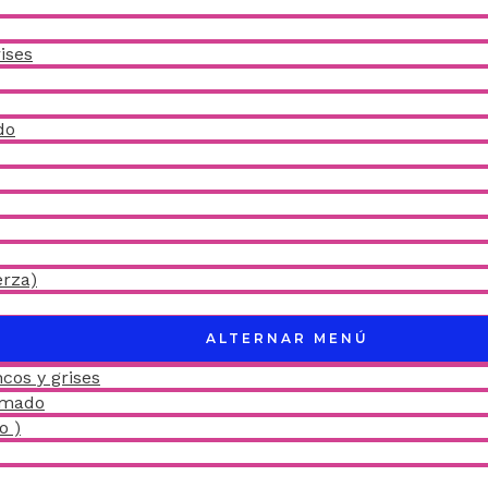
ises
do
erza)
ALTERNAR MENÚ
cos y grises
amado
o )