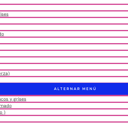
ises
do
erza)
ALTERNAR MENÚ
cos y grises
amado
o )