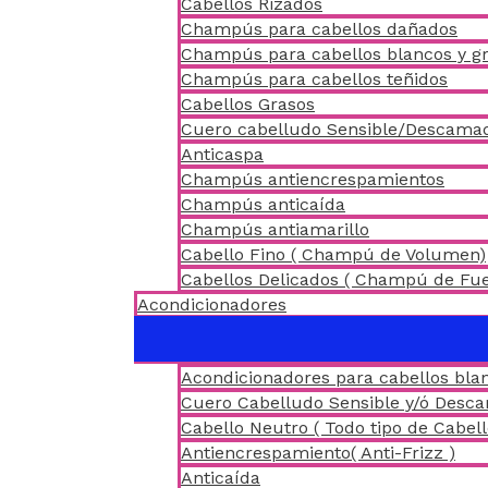
Cabellos Rizados
Champús para cabellos dañados
Champús para cabellos blancos y gr
Champús para cabellos teñidos
Cabellos Grasos
Cuero cabelludo Sensible/Descama
Anticaspa
Champús antiencrespamientos
Champús anticaída
Champús antiamarillo
Cabello Fino ( Champú de Volumen)
Cabellos Delicados ( Champú de Fu
Acondicionadores
Acondicionadores para cabellos blan
Cuero Cabelludo Sensible y/ó Desc
Cabello Neutro ( Todo tipo de Cabell
Antiencrespamiento( Anti-Frizz )
Anticaída