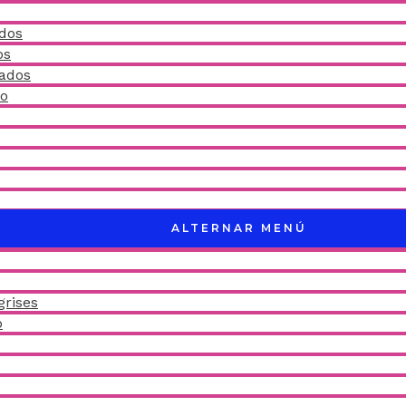
idos
os
ñados
do
ALTERNAR MENÚ
grises
o