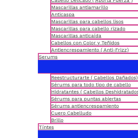
Cabello Delicado ( Aporta Fuerza )
Mascarillas antiamarillo
Anticaspa
Mascarillas para cabellos lisos
Mascarillas para cabello rizado
Mascarillas anticaída
Cabellos con Color y Teñidos
Antiencrespamiento ( Anti-Frizz)
Serums
Reestructurarte ( Cabellos Dañados)
Sérums para todo tipo de cabello
Hidratantes ( Cabellos Deshidratado
Sérums para puntas abiertas
Sérums antiencrespamiento
Cuero Cabelludo
Brillo
Tíntes