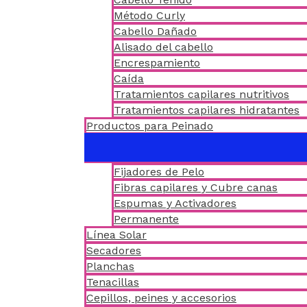
Método Curly
Cabello Dañado
Alisado del cabello
Encrespamiento
Caída
Tratamientos capilares nutritivos
Tratamientos capilares hidratantes
Productos para Peinado
Fijadores de Pelo
Fibras capilares y Cubre canas
Espumas y Activadores
Permanente
Línea Solar
Secadores
Planchas
Tenacillas
Cepillos, peines y accesorios