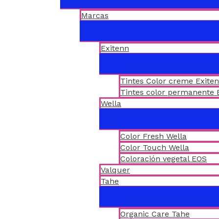
Marcas
Exitenn
Tintes Color creme Exite
Tintes color permanente 
Wella
Color Fresh Wella
Color Touch Wella
Coloración vegetal EOS
Valquer
Tahe
Organic Care Tahe