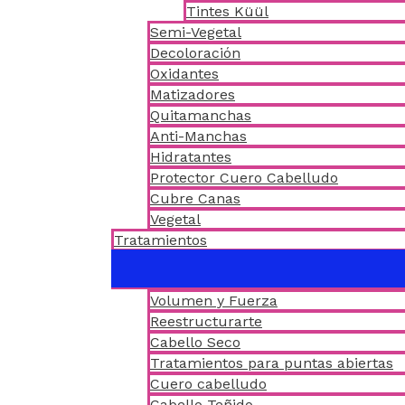
Tintes Küül
Semi-Vegetal
Decoloración
Oxidantes
Matizadores
Quitamanchas
Anti-Manchas
Hidratantes
Protector Cuero Cabelludo
Cubre Canas
Vegetal
Tratamientos
Volumen y Fuerza
Reestructurarte
Cabello Seco
Tratamientos para puntas abiertas
Cuero cabelludo
Cabello Teñido