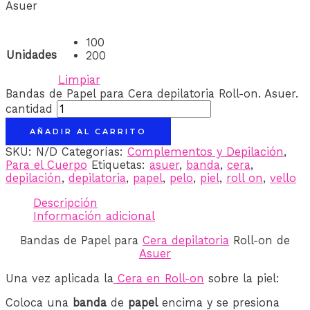
Asuer
100
Unidades
200
Limpiar
Bandas de Papel para Cera depilatoria Roll-on. Asuer.
cantidad
AÑADIR AL CARRITO
SKU:
N/D
Categorías:
Complementos y Depilación
,
Para el Cuerpo
Etiquetas:
asuer
,
banda
,
cera
,
depilación
,
depilatoria
,
papel
,
pelo
,
piel
,
roll on
,
vello
Descripción
Información adicional
Bandas de Papel para
Cera depilatoria
Roll-on de
Asuer
Una vez aplicada la
Cera en Roll-on
sobre la piel:
Coloca una
banda
de
papel
encima y se presiona