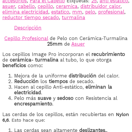
accesorios
,
Para el Cabello
Etiquetas:
25
,
anti estatico
,
asuer
,
cabello
,
cepillo
,
ceramica
,
distribuidor calor
,
elimina electricidad
,
estatico
,
mm
,
pelo
,
profesional
,
reductor tiempo secado
,
turmalina
Descripción
Cepillo Profesional
de Pelo con Cerámica-Turmalina
25mm
de
Asuer
Los cepillos Image Pro incorporan el
recubrimiento
de
cerámica- turmalina
al tubo, lo que otorga
beneficios
como
:
Mejora de la uniforme
distribución
del calor.
Reducción
los
tiempos
de secado.
Hacen al cepillo Anti-estático,
eliminan la
electricidad
.
Pelo más
suave
y
sedoso
con Resistencia al
encrespamiento
.
Las cerdas de los cepillos, están recubiertas en
Nylon
6,6
. Esto hace que:
Las cerdas sean altamente
deslizantes.
,