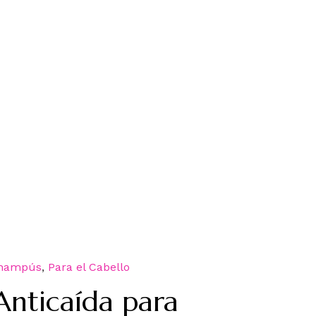
hampús
,
Para el Cabello
nticaída para