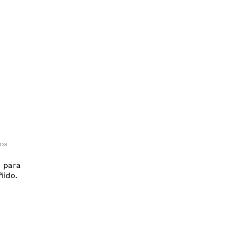
los
o para
ñido.