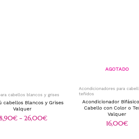
AGOTADO
Acondicionadores para cabel
teñidos
ra cabellos blancos y grises
Acondicionador Bifásic
cabellos Blancos y Grises
Cabello con Color o Te
Valquer
Valquer
18,90
€
-
26,00
€
16,00
€