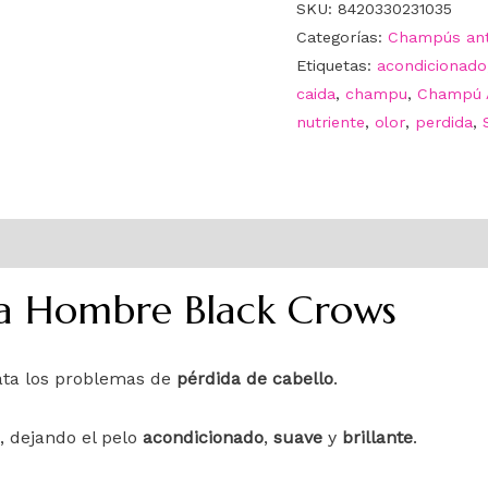
SKU:
8420330231035
Categorías:
Champús ant
Etiquetas:
acondicionado
caida
,
champu
,
Champú 
nutriente
,
olor
,
perdida
,
a Hombre Black Crows
ata los problemas de
pérdida de cabello
.
, dejando el pelo
acondicionado
,
suave
y
brillante
.