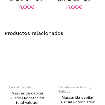
Miracle Gold Tahe
Miracle Gold Tahe
13,00
€
13,00
€
Productos relacionados
Para el Cabello
Cabellos con Color y
Teñidos
Mascarilla capilar
Mascarilla capilar
Glacial Reparación
glacial Potenciador
total Valquer