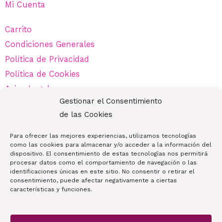
Mi Cuenta
Carrito
Condiciones Generales
Política de Privacidad
Política de Cookies
Aviso Legal
Gestionar el Consentimiento
de las Cookies
¡Contáctanos!
Para ofrecer las mejores experiencias, utilizamos tecnologías
como las cookies para almacenar y/o acceder a la información del
dispositivo. El consentimiento de estas tecnologías nos permitirá
680 71 24 43
procesar datos como el comportamiento de navegación o las
identificaciones únicas en este sitio. No consentir o retirar el
auratiendabelleza@gmail.com
consentimiento, puede afectar negativamente a ciertas
Av. de Europa, 12, 28224 Pozuelo de Alarcón, Madrid
características y funciones.