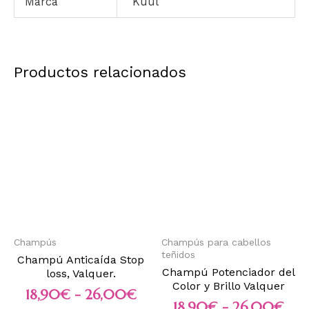
Marca
Küül
Productos relacionados
Champús
Champús para cabellos
teñidos
Champú Anticaída Stop
Champú Potenciador del
loss, Valquer.
Color y Brillo Valquer
18,90
€
-
26,00
€
18,90
€
-
26,00
€