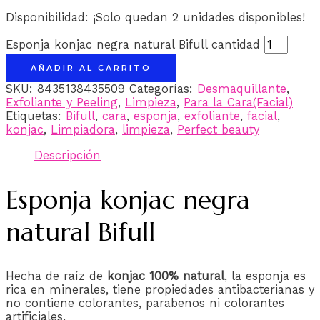
Disponibilidad:
¡Solo quedan 2 unidades disponibles!
Esponja konjac negra natural Bifull cantidad
AÑADIR AL CARRITO
SKU:
8435138435509
Categorías:
Desmaquillante
,
Exfoliante y Peeling
,
Limpieza
,
Para la Cara(Facial)
Etiquetas:
Bifull
,
cara
,
esponja
,
exfoliante
,
facial
,
konjac
,
Limpiadora
,
limpieza
,
Perfect beauty
Descripción
Esponja konjac negra
natural Bifull
Hecha de raíz de
konjac 100% natural
, la esponja es
rica en minerales, tiene propiedades antibacterianas y
no contiene colorantes, parabenos ni colorantes
artificiales.